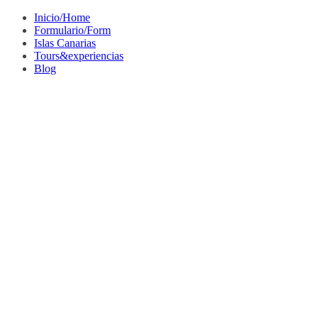
Saltar
Inicio/Home
al
Formulario/Form
contenido
Islas Canarias
Tours&experiencias
Blog