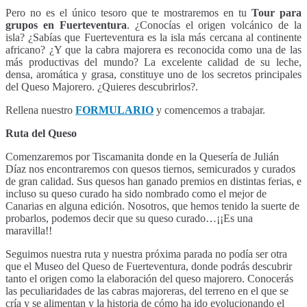
Pero no es el único tesoro que te mostraremos en tu
Tour para
grupos en Fuerteventura
. ¿Conocías el origen volcánico de la
isla? ¿Sabías que Fuerteventura es la isla más cercana al continente
africano? ¿Y que la cabra majorera es reconocida como una de las
más productivas del mundo? La excelente calidad de su leche,
densa, aromática y grasa, constituye uno de los secretos principales
del Queso Majorero. ¿Quieres descubrirlos?.
Rellena nuestro
FORMULARIO
y comencemos a trabajar.
Ruta del Queso
Comenzaremos por Tiscamanita donde en la Quesería de Julián
Díaz nos encontraremos con quesos tiernos, semicurados y curados
de gran calidad. Sus quesos han ganado premios en distintas ferias, e
incluso su queso curado ha sido nombrado como el mejor de
Canarias en alguna edición. Nosotros, que hemos tenido la suerte de
probarlos, podemos decir que su queso curado…¡¡Es una
maravilla!!
Seguimos nuestra ruta y nuestra próxima parada no podía ser otra
que el Museo del Queso de Fuerteventura, donde podrás descubrir
tanto el origen como la elaboración del queso majorero. Conocerás
las peculiaridades de las cabras majoreras, del terreno en el que se
cría y se alimentan y la historia de cómo ha ido evolucionando el