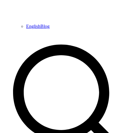
EnglishBlog