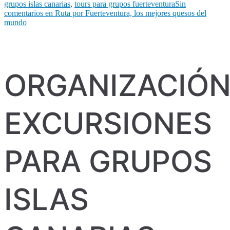
grupos islas canarias
,
tours para grupos fuerteventura
Sin
comentarios
en Ruta por Fuerteventura, los mejores quesos del
mundo
ORGANIZACIÓ
EXCURSIONES
PARA GRUPOS
ISLAS