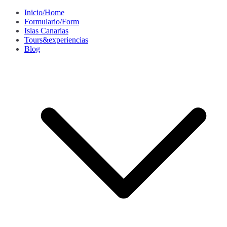
Saltar
Inicio/Home
al
Formulario/Form
contenido
Islas Canarias
Tours&experiencias
Blog