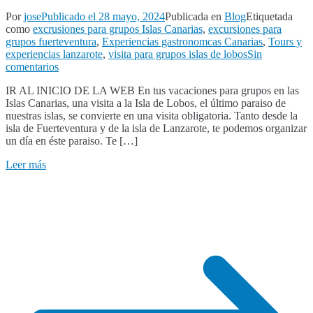
Por
jose
Publicado el
28 mayo, 2024
Publicada en
Blog
Etiquetada
como
excrusiones para grupos Islas Canarias
,
excursiones para
grupos fuerteventura
,
Experiencias gastronomcas Canarias
,
Tours y
experiencias lanzarote
,
visita para grupos islas de lobos
Sin
en
comentarios
Vacaciones
IR AL INICIO DE LA WEB En tus vacaciones para grupos en las
para
Islas Canarias, una visita a la Isla de Lobos, el último paraiso de
grupos
nuestras islas, se convierte en una visita obligatoria. Tanto desde la
en
isla de Fuerteventura y de la isla de Lanzarote, te podemos organizar
islas
un día en éste paraiso. Te […]
canarias,
visita
Leer más
a
Isla
de
Lobos