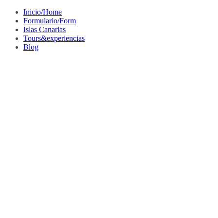
Saltar
Inicio/Home
al
Formulario/Form
contenido
Islas Canarias
Tours&experiencias
Blog