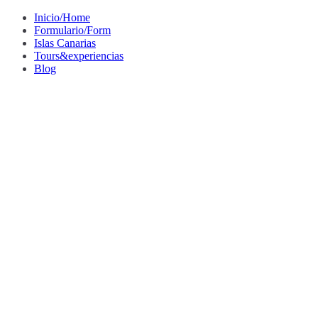
Saltar
Inicio/Home
al
Formulario/Form
contenido
Islas Canarias
Tours&experiencias
Blog