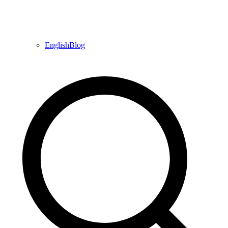
EnglishBlog