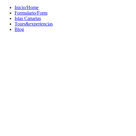
Saltar
Inicio/Home
al
Formulario/Form
contenido
Islas Canarias
Tours&experiencias
Blog