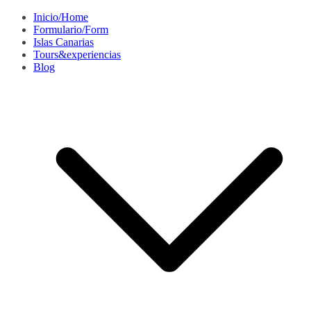
Saltar
Inicio/Home
al
Formulario/Form
contenido
Islas Canarias
Tours&experiencias
Blog