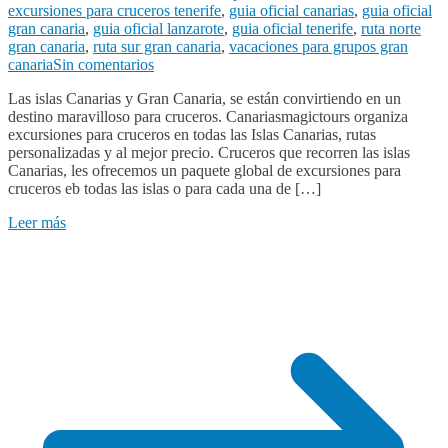
excursiones para cruceros tenerife
,
guia oficial canarias
,
guia oficial
gran canaria
,
guia oficial lanzarote
,
guia oficial tenerife
,
ruta norte
gran canaria
,
ruta sur gran canaria
,
vacaciones para grupos gran
en
canaria
Sin comentarios
Excursiones
Las islas Canarias y Gran Canaria, se están convirtiendo en un
para
destino maravilloso para cruceros. Canariasmagictours organiza
cruceros
excursiones para cruceros en todas las Islas Canarias, rutas
Gran
personalizadas y al mejor precio. Cruceros que recorren las islas
Canaria
Canarias, les ofrecemos un paquete global de excursiones para
cruceros eb todas las islas o para cada una de […]
Leer más