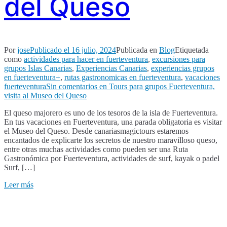
del Queso
Por
jose
Publicado el
16 julio, 2024
Publicada en
Blog
Etiquetada
como
actividades para hacer en fuerteventura
,
excursiones para
grupos Islas Canarias
,
Experiencias Canarias
,
experiencias grupos
en fuerteventura+
,
rutas gastronomicas en fuerteventura
,
vacaciones
fuerteventura
Sin comentarios
en Tours para grupos Fuerteventura,
visita al Museo del Queso
El queso majorero es uno de los tesoros de la isla de Fuerteventura.
En tus vacaciones en Fuerteventura, una parada obligatoria es visitar
el Museo del Queso. Desde canariasmagictours estaremos
encantados de explicarte los secretos de nuestro maravilloso queso,
entre otras muchas actividades como pueden ser una Ruta
Gastronómica por Fuerteventura, actividades de surf, kayak o padel
Surf, […]
Leer más