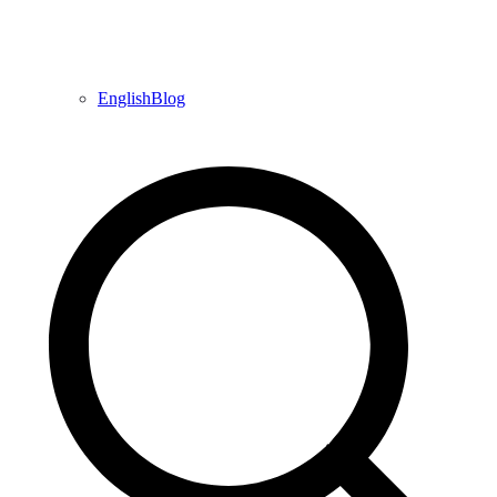
EnglishBlog