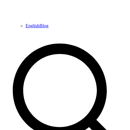
EnglishBlog