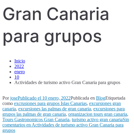
Gran Canaria
para grupos
Inicio
2022
enero
10
Actividades de turismo activo Gran Canaria para grupos
Por
jose
Publicado el
10 enero, 2022
Publicada en
Blog
Etiquetada
como
excrusiones para grupos Islas Canarias
,
excursiones gran
canaria
,
excursiones las palmas de gran canaria
,
excursiones para
grupos las palmas de gran canaria
,
organizacion tours gran canaria
,
Tours Gastronomicos Gran Canaria
,
turismo activo gran canaria
Sin
comentarios
en Actividades de turismo activo Gran Canaria para
grupos