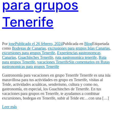
para grupos
Tenerife
Por
jose
Publicado el
26 febrero, 2024
Publicada en
Blog
Etiquetada
como
Bodegas de Canarias
,
excrusiones para grupos Islas Canarias
,
excursiones para grupos Tenerife
,
Experiencias gastronomcas
Canarias
,
Guachinches Tenerife
,
ruta gastronomica tenerife
,
Ruta
para grupos Tenerife
,
vacaciones Tenerife
Sin comentarios
en Rutas
gastronomicas para grupos Tenerife
Gastronomía para vacaciones en grupo Tenerife Tenerife es una isla
maravillosa para tus actividades en grupo en Tenerife, visitas al
Teide, actividades acuáticas, senderismo, cultura y como no,
gastronomía, en especial, los Guachinches de Tenerife. En tus
vacaciones para grupos en Tenerife, te ayudamos a combinar
excursiones, bodegas en Tenerife, subir al Teide etc…con una […]
Leer más