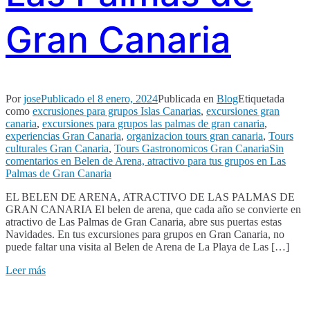
Gran Canaria
Por
jose
Publicado el
8 enero, 2024
Publicada en
Blog
Etiquetada
como
excrusiones para grupos Islas Canarias
,
excursiones gran
canaria
,
excursiones para grupos las palmas de gran canaria
,
experiencias Gran Canaria
,
organizacion tours gran canaria
,
Tours
culturales Gran Canaria
,
Tours Gastronomicos Gran Canaria
Sin
comentarios
en Belen de Arena, atractivo para tus grupos en Las
Palmas de Gran Canaria
EL BELEN DE ARENA, ATRACTIVO DE LAS PALMAS DE
GRAN CANARIA El belen de arena, que cada año se convierte en
atractivo de Las Palmas de Gran Canaria, abre sus puertas estas
Navidades. En tus excursiones para grupos en Gran Canaria, no
puede faltar una visita al Belen de Arena de La Playa de Las […]
Leer más