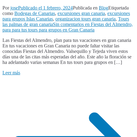
Por
jose
Publicado el
1 febrero, 2024
Publicada en
Blog
Etiquetada
como
Bodegas de Canarias
,
excursiones gran canaria
,
excursiones
para grupos Islas Canarias
,
organizacion tours gran canaria
,
Tours
las palmas de gran canaria
Sin comentarios
en Fiestas del Almendro,
para para tus tours para grupos en Gran Canaria
Las Fiestas del Almendro, plan para tus vacaciones en gran canaria
En tus vacaciones en Gran Canaria no puede faltar visitar las
conocidas Fiestas del Almendro. Valsequillo y Tejeda viven estos
días una de las citas más esperadas del año. Este año la floración se
ha adelantado varias semanas En tus tours para grupos en […]
Leer más