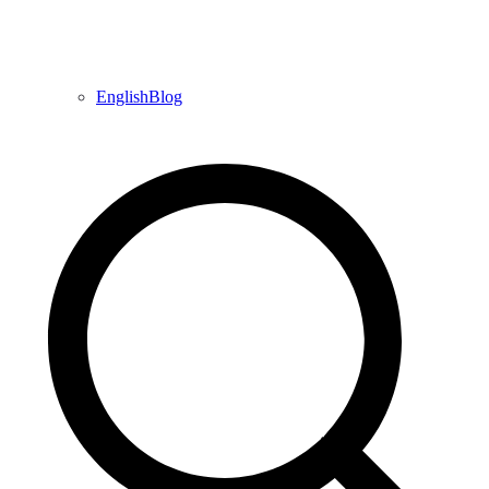
EnglishBlog