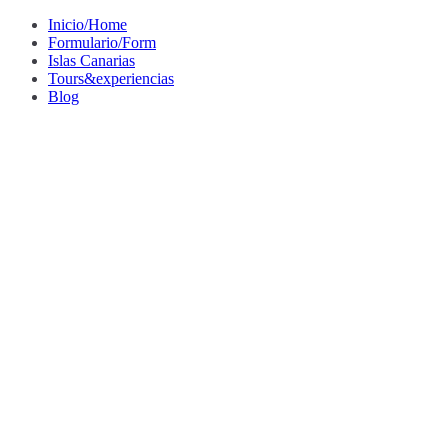
Saltar
Inicio/Home
al
Formulario/Form
contenido
Islas Canarias
Tours&experiencias
Blog