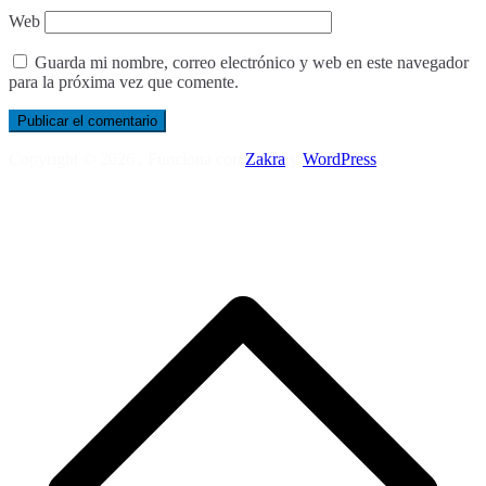
Web
Guarda mi nombre, correo electrónico y web en este navegador
para la próxima vez que comente.
Copyright © 2026
. Funciona con
Zakra
y
WordPress
.
S
h
a