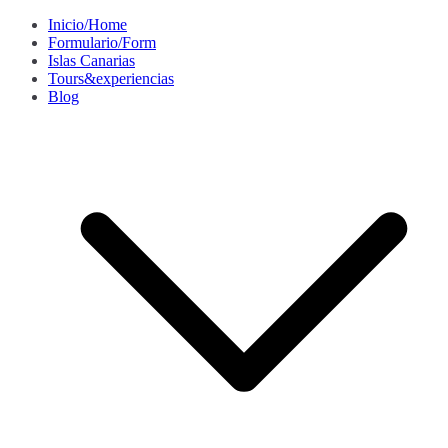
Saltar
Inicio/Home
al
Formulario/Form
contenido
Islas Canarias
Tours&experiencias
Blog