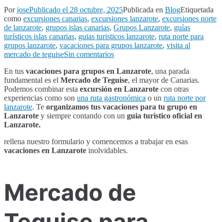
Por
jose
Publicado el
28 octubre, 2025
Publicada en
Blog
Etiquetada
como
excursiones canarias
,
excursiones lanzarote
,
excursiones norte
de lanzarote
,
grupos islas canarias
,
Grupos Lanzarote
,
guías
turísticos islas canarias
,
guias turisticos lanzarote
,
ruta norte para
grupos lanzarote
,
vacaciones para grupos lanzarote
,
visita al
en
mercado de teguise
Sin comentarios
Excursiones
En tus
vacaciones para grupos en Lanzarote
, una parada
para
fundamental es el
Mercado de Teguise
, el mayor de Canarias.
grupos
Podemos combinar esta
excursión en Lanzarote
con otras
Lanzarote,
experiencias como son
una ruta gastronómica
o un
ruta norte por
visita
lanzarote
. Te
organizamos tus vacaciones para tu grupo en
al
Lanzarote
y siempre contando con un
guia turistico oficial en
Mercado
Lanzarote.
de
Teguise
rellena nuestro formulario y comencemos a trabajar en esas
vacaciones en Lanzarote
inolvidables.
Mercado de
Teguise para