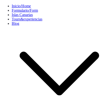
Saltar
Inicio/Home
al
Formulario/Form
contenido
Islas Canarias
Tours&experiencias
Blog