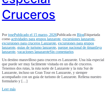
Cruceros
Por
jose
Publicado el
15 marzo, 2026
Publicada en
Blog
Etiquetada
como
actividades para grupos lanzarote
,
excursiones lanzarote
,
excursiones para cruceros Lanzarote
,
excursiones para grupos
lanzarote
,
guias de turismo lanzarote
,
parque nacional de timanfaya
en
lanzarote
,
vacaciones lanazarote
Sin comentarios
Excursiones
Un destino maravilloso para cruceros es Lanzarote. Una isla especial
para
que puede ser muy facilmente visitada en un dia de cruceros.
grupos
Tenemos dos rutas, la ruta norte de Lanzarote y la ruta Sur de
Lanzarote,
Lanzarote, incluso un Gran Tour en Lanzarote, y siempre
especial
acompañado con un guia de turismo de Lanzarote. Rellena nuestro
Cruceros
formulario y […]
Leer más