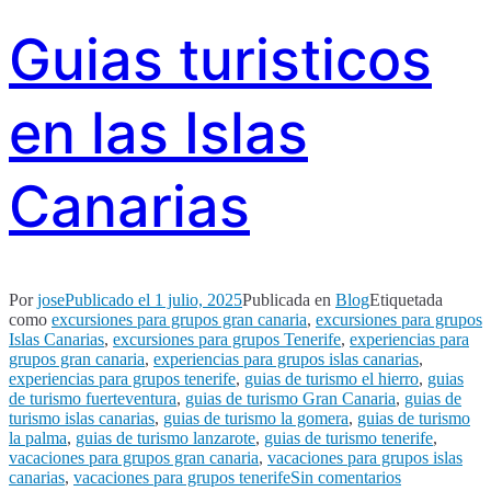
Guias turisticos
en las Islas
Canarias
Por
jose
Publicado el
1 julio, 2025
Publicada en
Blog
Etiquetada
como
excursiones para grupos gran canaria
,
excursiones para grupos
Islas Canarias
,
excursiones para grupos Tenerife
,
experiencias para
grupos gran canaria
,
experiencias para grupos islas canarias
,
experiencias para grupos tenerife
,
guias de turismo el hierro
,
guias
de turismo fuerteventura
,
guias de turismo Gran Canaria
,
guias de
turismo islas canarias
,
guias de turismo la gomera
,
guias de turismo
la palma
,
guias de turismo lanzarote
,
guias de turismo tenerife
,
vacaciones para grupos gran canaria
,
vacaciones para grupos islas
en
canarias
,
vacaciones para grupos tenerife
Sin comentarios