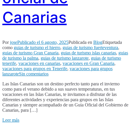
Canarias
Por
jose
Publicado el
6 agosto, 2025
Publicada en
Blog
Etiquetada
como
guias de turismo el hierro
,
guias de turismo fuerteventura
,
guias de turismo Gran Canaria
,
guias de turismo islas canarias
,
guias
de turismo la palma
,
guias de turismo lanzarote
,
guias de turismo
tenerife
,
vacaciones en canarias
,
vacaciones en Gran Canaria
,
vacaciones para grupos en Tenerife
,
vacaciones para grupos
en
lanzarote
Sin comentarios
Las
Las Islas Canarias son un destino perfecto tanto para el invierno
Islas
como para el verano debido a sus suaves temperaturas, en tus
Canarias,
vacaciones en las Islas Canarias, te invitamos a disfrutar de las
un
diferentes actividades y experiencias para grupos en las Islas
paraiso
Canarias y siempre acompañado de un Guia Oficial del Gobierno de
también
Canarias, para […]
en
verano
Leer más
y
siempre,