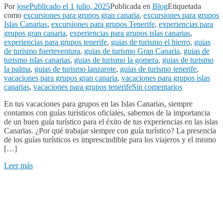
Por
jose
Publicado el
1 julio, 2025
Publicada en
Blog
Etiquetada
como
excursiones para grupos gran canaria
,
excursiones para grupos
Islas Canarias
,
excursiones para grupos Tenerife
,
experiencias para
grupos gran canaria
,
experiencias para grupos islas canarias
,
experiencias para grupos tenerife
,
guias de turismo el hierro
,
guias
de turismo fuerteventura
,
guias de turismo Gran Canaria
,
guias de
turismo islas canarias
,
guias de turismo la gomera
,
guias de turismo
la palma
,
guias de turismo lanzarote
,
guias de turismo tenerife
,
vacaciones para grupos gran canaria
,
vacaciones para grupos islas
en
canarias
,
vacaciones para grupos tenerife
Sin comentarios
Guias
En tus vacaciones para grupos en las Islas Canarias, siempre
turisticos
contamos con guías turísticos oficiales, sabemos de la importancia
en
de un buen guía turístico para el éxito de tus experiencias en las islas
las
Canarias. ¿Por qué trabajar siempre con guía turístico? La presencia
Islas
de los guías turísticos es imprescindible para los viajeros y el mismo
Canarias
[…]
Leer más