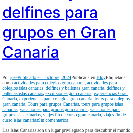
delfines para
grupos en Gran
Canaria
Por
jose
Publicado el
1 octubre, 2024
Publicada en
Blog
Etiquetada
como
actividades para colegios gran canaria
,
actividades para
colegios islas canarias
,
delfines y ballenas gran canaria
,
delfines y
ballenas islas canarias
,
excursiones gran canaria
,
experiencias Gran
Canaria
,
experiencias para colegios gran canaria
,
tours para colegios
gran canaria
,
Tours para grupos Canarias
,
tours para grupos islas
canarias
,
vacaciones para grupos gran canaria
,
vacaciones para
grupos islas canarias
,
viajes fin de curso gran canaria
,
viajes fin de
en
curso islas canarias
Sin comentarios
Avistamiento
Las Islas Canarias son un lugar privilegiado para descubrir el mundo
de