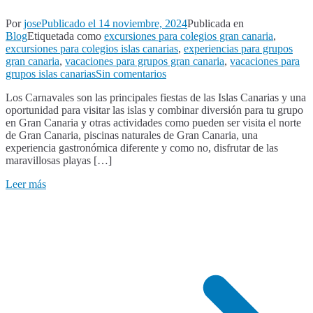
Por
jose
Publicado el
14 noviembre, 2024
Publicada en
Blog
Etiquetada como
excursiones para colegios gran canaria
,
excursiones para colegios islas canarias
,
experiencias para grupos
gran canaria
,
vacaciones para grupos gran canaria
,
vacaciones para
en
grupos islas canarias
Sin comentarios
Experiencias
Los Carnavales son las principales fiestas de las Islas Canarias y una
para
oportunidad para visitar las islas y combinar diversión para tu grupo
grupos
en Gran Canaria y otras actividades como pueden ser visita el norte
Gran
de Gran Canaria, piscinas naturales de Gran Canaria, una
Canaria,
experiencia gastronómica diferente y como no, disfrutar de las
especial
maravillosas playas […]
Carnaval
Las
Leer más
Palmas
de
Gran
Canaria