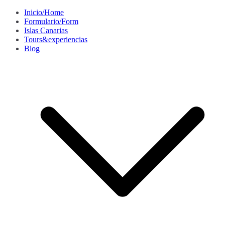
Saltar
Inicio/Home
al
Formulario/Form
contenido
Islas Canarias
Tours&experiencias
Blog