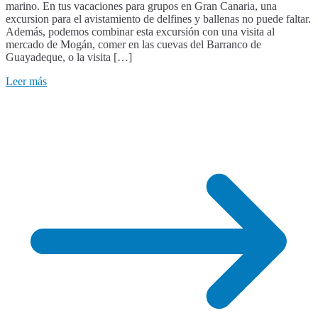
marino. En tus vacaciones para grupos en Gran Canaria, una
ballenas
excursion para el avistamiento de delfines y ballenas no puede faltar.
y
Además, podemos combinar esta excursión con una visita al
delfines
mercado de Mogán, comer en las cuevas del Barranco de
para
Guayadeque, o la visita […]
grupos
en
Leer más
Gran
Canaria