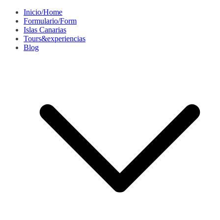
Saltar
Inicio/Home
al
Formulario/Form
contenido
Islas Canarias
Tours&experiencias
Blog