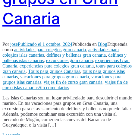
Canaria
Por
jose
Publicado el
1 octubre, 2024
Publicada en
Blog
Etiquetada
como
actividades para colegios gran canaria
,
actividades para
colegios islas canarias
,
delfines y ballenas gran canaria
,
delfines y
ballenas islas canarias
,
excursiones gran canaria
,
experiencias Gran
Canaria
,
experiencias para colegios gran canaria
,
tours para colegios
gran canaria
,
Tours para grupos Canarias
,
tours para grupos islas
canarias
,
vacaciones para grupos gran canaria
,
vacaciones para
grupos islas canarias
,
viajes fin de curso gran canaria
,
viajes fin de
en
curso islas canarias
Sin comentarios
Avistamiento
Las Islas Canarias son un lugar privilegiado para descubrir el mundo
de
marino. En tus vacaciones para grupos en Gran Canaria, una
ballenas
excursion para el avistamiento de delfines y ballenas no puede faltar.
y
Además, podemos combinar esta excursión con una visita al
delfines
mercado de Mogán, comer en las cuevas del Barranco de
para
Guayadeque, o la visita […]
grupos
en