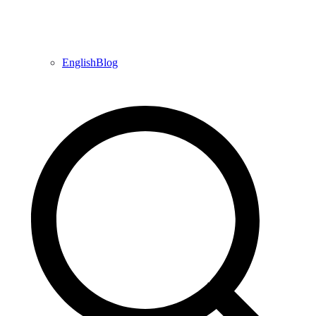
EnglishBlog