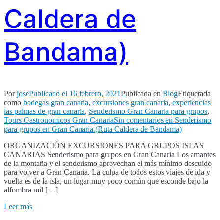
Caldera de
Bandama)
Por
jose
Publicado el
16 febrero, 2021
Publicada en
Blog
Etiquetada
como
bodegas gran canaria
,
excursiones gran canaria
,
experiencias
las palmas de gran canaria
,
Senderismo Gran Canaria para grupos
,
Tours Gastronomicos Gran Canaria
Sin comentarios
en Senderismo
para grupos en Gran Canaria (Ruta Caldera de Bandama)
ORGANIZACIÓN EXCURSIONES PARA GRUPOS ISLAS
CANARIAS Senderismo para grupos en Gran Canaria Los amantes
de la montaña y el senderismo aprovechan el más mínimo descuido
para volver a Gran Canaria. La culpa de todos estos viajes de ida y
vuelta es de la isla, un lugar muy poco común que esconde bajo la
alfombra mil […]
Leer más