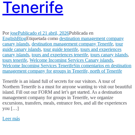
Tenerife
Por
jose
Publicado el
21 abril, 2026
Publicada en
EnglishBlog
Etiquetada como
destination management company
canary islands
,
destination management company Tenerife
,
tour
guide canary islands
,
tour guide tenerife
,
tours and experiences
canary islands
,
tours and experiences tenerife
,
tours canary islands
,
tours tenerife
,
Welcome Incoming Services Canary islands
,
Welcome Incoming Services Tenerife
Sin comentarios
en destination
management company for groups in Tenerife, north of Tenerife
Tenerife is an island full of secrets for our visitors. A tour of
Northern Tenerife is a must for anyone wanting to visit our beautiful
island. Fill out our FORM and let’s get started. As a destination
management company for groups in Tenerife, we organize
excursions, transfers, meals, entrance fees, and all the experiences
you […]
Leer más