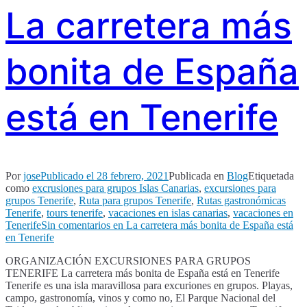
La carretera más
bonita de España
está en Tenerife
Por
jose
Publicado el
28 febrero, 2021
Publicada en
Blog
Etiquetada
como
excrusiones para grupos Islas Canarias
,
excursiones para
grupos Tenerife
,
Ruta para grupos Tenerife
,
Rutas gastronómicas
Tenerife
,
tours tenerife
,
vacaciones en islas canarias
,
vacaciones en
Tenerife
Sin comentarios
en La carretera más bonita de España está
en Tenerife
ORGANIZACIÓN EXCURSIONES PARA GRUPOS
TENERIFE La carretera más bonita de España está en Tenerife
Tenerife es una isla maravillosa para excuriones en grupos. Playas,
campo, gastronomía, vinos y como no, El Parque Nacional del