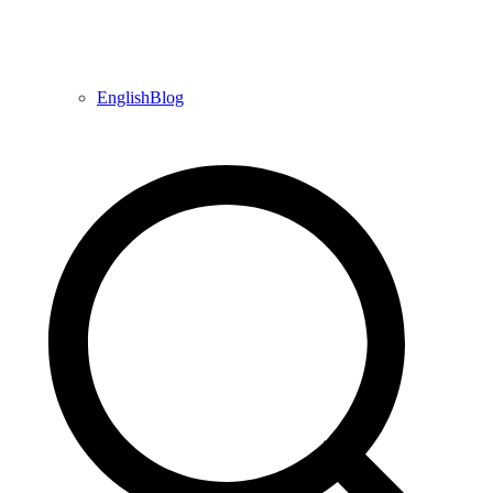
EnglishBlog