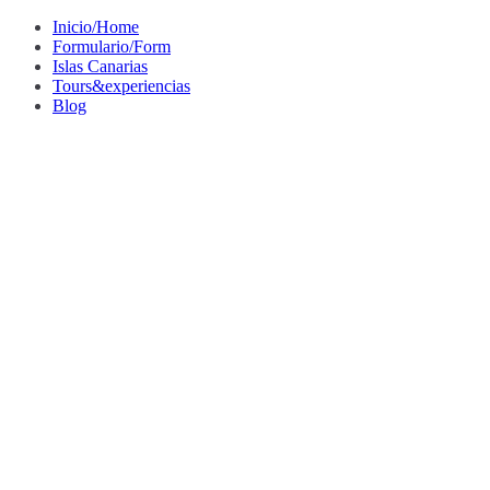
Saltar
Inicio/Home
al
Formulario/Form
contenido
Islas Canarias
Tours&experiencias
Blog