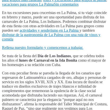
en
vacaciones para grupos La Palma
Sin comentarios
Excursiones
En tus excursiones para cruceristas en La Palma, si tu viaje coincide
para
en febrero y marzo, puede ser una oportunidad para disfruta de los
crucerista
carnavales de La Palma, Los Indianos. Podemos combinar disfrutar
La
de esta fiesta con otras actividades en La Palma para grupos como
Palma,
pueden ser
actividades y senderismo en La Palma
y tambien
especial
disfrutar de la gastronomía de La Palma con una ruta de vinos y
Los
comida
Indianos
Rellena nuestro formulario y comencemos a trabajar.
Se trata de la fiesta del
Día de Los Indianos
, que se celebra todos
los años el
lunes de Carnaval en la Isla Bonita
como el mayor de
los homenajes a su relación con Cuba.
Con esta peculiar fiesta se parodia la llegada de los canarios que
regresaron de Latinoamérica cargados de oro, alhajas y personas de
servicio en los siglos XVIII, XIX y XX. Esta locura de ilusión se
traduce en diseños exclusivos de trajes blancos e infinidad de
complementos que rememoran la opulencia de la clase social
acomodada que disfrutaba luciendo sus riquezas. Así, el carnaval
palmero se caracteriza por la elegancia “porque aquí no nos
disfrazamos”, afirma la responsable del Taller Municipal de Costura,
Raquel de Paz, “sino que realmente nos vestimos para Los