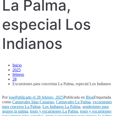
La Palma,
especial Los
Indianos
Inicio
2025
febrero
28
Excursiones para crucerista La Palma, especial Los Indianos
Por
jose
Publicado el
28 febrero, 2025
Publicada en
Blog
Etiquetada
como
Carnavales Islas Canarias
,
Carnavales La Palma
,
excursiones
para cruceros La Palma
,
Los Indianos La Palma
,
senderismo para
grupos la palma
,
tours y excursiones La Palma
,
tours y excursiones
para grupos islas canarias
,
tours y excursiones para grupos la palma
,