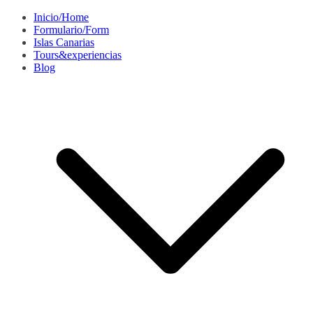
Saltar
Inicio/Home
al
Formulario/Form
contenido
Islas Canarias
Tours&experiencias
Blog