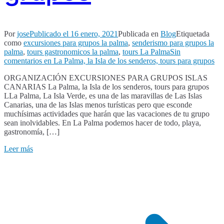
Por
jose
Publicado el
16 enero, 2021
Publicada en
Blog
Etiquetada
como
excursiones para grupos la palma
,
senderismo para grupos la
palma
,
tours gastronomicos la palma
,
tours La Palma
Sin
comentarios
en La Palma, la Isla de los senderos, tours para grupos
ORGANIZACIÓN EXCURSIONES PARA GRUPOS ISLAS
CANARIAS La Palma, la Isla de los senderos, tours para grupos
LLa Palma, La Isla Verde, es una de las maravillas de Las Islas
Canarias, una de las Islas menos turísticas pero que esconde
muchísimas actividades que harán que las vacaciones de tu grupo
sean inolvidables. En La Palma podemos hacer de todo, playa,
gastronomía, […]
Leer más