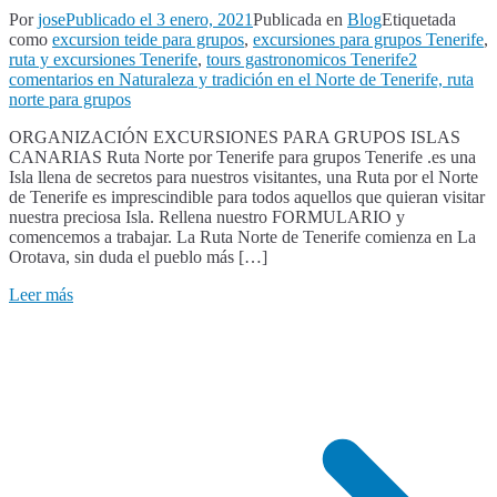
Por
jose
Publicado el
3 enero, 2021
Publicada en
Blog
Etiquetada
como
excursion teide para grupos
,
excursiones para grupos Tenerife
,
ruta y excursiones Tenerife
,
tours gastronomicos Tenerife
2
comentarios
en Naturaleza y tradición en el Norte de Tenerife, ruta
norte para grupos
ORGANIZACIÓN EXCURSIONES PARA GRUPOS ISLAS
CANARIAS Ruta Norte por Tenerife para grupos Tenerife .es una
Isla llena de secretos para nuestros visitantes, una Ruta por el Norte
de Tenerife es imprescindible para todos aquellos que quieran visitar
nuestra preciosa Isla. Rellena nuestro FORMULARIO y
comencemos a trabajar. La Ruta Norte de Tenerife comienza en La
Orotava, sin duda el pueblo más […]
Leer más