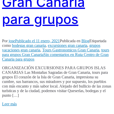
Gran Canaria
para grupos
Por
jose
Publicado el
11 enero, 2021
Publicada en
Blog
Etiquetada
como
bodegas gran canaria
,
excursiones gran canaria
,
grupos
vacaciones gran canaria
,
Tours Gastronomicos Gran Canaria
,
tours
para grupos Gran Canaria
Sin comentarios
en Ruta Centro de Gran
Canaria para grupos
ORGANIZACIÓN EXCURSIONES PARA GRUPOS ISLAS
CANARIAS Las Montañas Sagradas de Gran Canaria, tours para
grupos El corazón de la Isla de Gran Canaria, impresiona su
cumbre, sus barrancos, sus miradores y por supuesto, los pueblos
con más encanto y más sabor local. Alejado del bullicio de las zonas
turísticas y de la ciudad, podemos visitar Queserías, bodegas y el
punto […]
Leer más