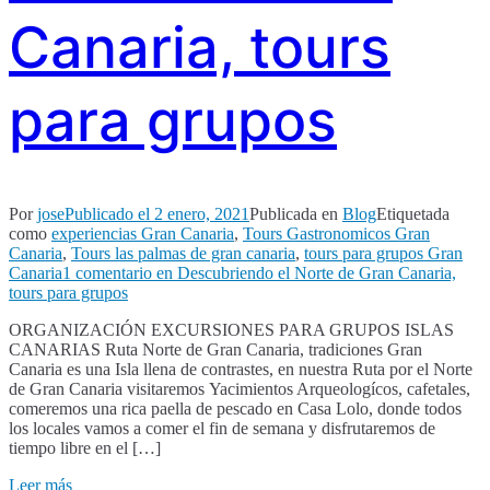
Canaria, tours
para grupos
Por
jose
Publicado el
2 enero, 2021
Publicada en
Blog
Etiquetada
como
experiencias Gran Canaria
,
Tours Gastronomicos Gran
Canaria
,
Tours las palmas de gran canaria
,
tours para grupos Gran
Canaria
1 comentario
en Descubriendo el Norte de Gran Canaria,
tours para grupos
ORGANIZACIÓN EXCURSIONES PARA GRUPOS ISLAS
CANARIAS Ruta Norte de Gran Canaria, tradiciones Gran
Canaria es una Isla llena de contrastes, en nuestra Ruta por el Norte
de Gran Canaria visitaremos Yacimientos Arqueologícos, cafetales,
comeremos una rica paella de pescado en Casa Lolo, donde todos
los locales vamos a comer el fin de semana y disfrutaremos de
tiempo libre en el […]
Leer más