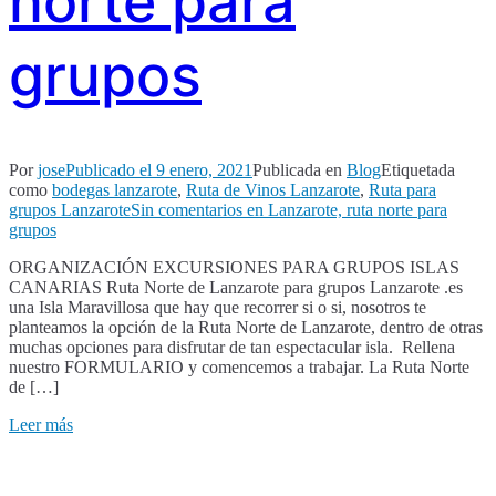
norte para
grupos
Por
jose
Publicado el
9 enero, 2021
Publicada en
Blog
Etiquetada
como
bodegas lanzarote
,
Ruta de Vinos Lanzarote
,
Ruta para
grupos Lanzarote
Sin comentarios
en Lanzarote, ruta norte para
grupos
ORGANIZACIÓN EXCURSIONES PARA GRUPOS ISLAS
CANARIAS Ruta Norte de Lanzarote para grupos Lanzarote .es
una Isla Maravillosa que hay que recorrer si o si, nosotros te
planteamos la opción de la Ruta Norte de Lanzarote, dentro de otras
muchas opciones para disfrutar de tan espectacular isla. Rellena
nuestro FORMULARIO y comencemos a trabajar. La Ruta Norte
de […]
Leer más