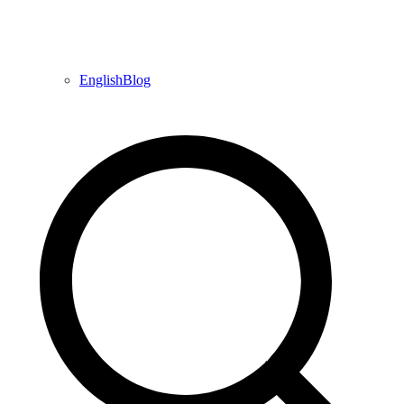
EnglishBlog