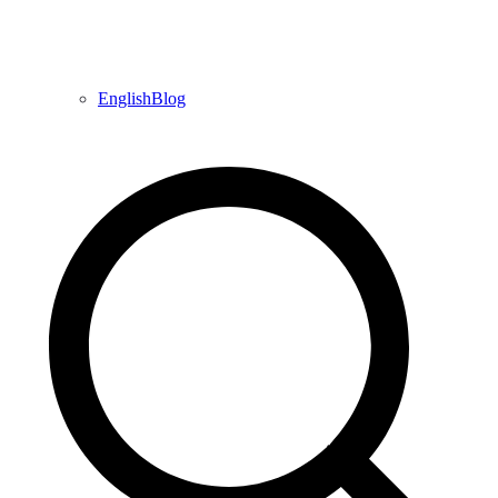
EnglishBlog