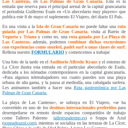
Las Canteras
, en
Las Palmas de Gran Canaria
. Ésta es la
entrada que reserva para el principal arenal de la capital grancanaria
el periodista Guillermo Esaín en «Un abecedario muy playero» que
publica este 8 de mayo el suplemento El Viajero, del diario El País.
En una visita a la
Isla de Gran Canaria
no puede faltar una
ruta
guiada por Las Palmas de Gran Canaria
, visita al Barrio de
Vegueta y Triana
y como no, una
ruta guiada por La Playa de
Las Canteras,
además, podemos
combinar dichas excursiones
con experiencias como snorkel, padel surf o unas clases de surf.
Rellena nuestro
FORMULARIO
y comencemos a trabajar
Una foto de la tarde en el
Auditorio Alfredo Kraus
y el entorno de
La Cícer ilustra esta entrada en el particular abecedario de Esaín,
dedicada a los nómadas contemporáneos en la capital grancanaria.
«Para algunos teletrabajadores sus cuatro paredes son una playa
urbana de alta gama, y la pausa al mediodía, una cabalgada surfera.
Les animamos también a hacer una
Ruta gastronómica por Las
Palmas de Gran Canaria.
La playa de Las Canteras», se subraya en El Viajero, «se ha
convertido en uno de los
destinos internacionales preferidos
para
desempeñarse en remoto desde espacios compartidos de trabajo
como Talleres Palermo
tallerespalermo.es
) o Soppa de Azul
(
soppadeazul.com
), mientras se socializa en las terrazas de La Cícer,