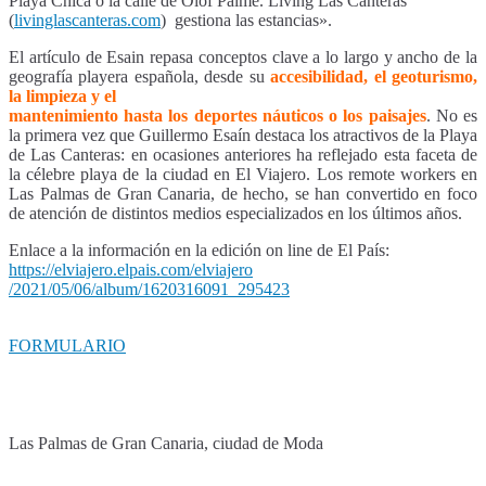
Playa Chica o la calle de Olof Palme. Living Las Canteras
(
livinglascanteras.com
) gestiona las estancias».
El artículo de Esain repasa conceptos clave a lo largo y ancho de la
geografía playera española, desde su
accesibilidad, el geoturismo,
la limpieza y el
mantenimiento hasta los deportes náuticos o los paisajes
. No es
la primera vez que Guillermo Esaín destaca los atractivos de la Playa
de Las Canteras: en ocasiones anteriores ha reflejado esta faceta de
la célebre playa de la ciudad en El Viajero. Los remote workers en
Las Palmas de Gran Canaria, de hecho, se han convertido en foco
de atención de distintos medios especializados en los últimos años.
Enlace a la información en la edición on line de El País:
https://elviajero.elpais.com/elviajero
/2021/05/06/album/1620316091_295423
FORMULARIO
Las Palmas de Gran Canaria, ciudad de Moda