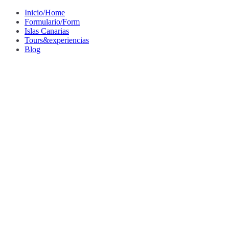
Saltar
Inicio/Home
al
Formulario/Form
contenido
Islas Canarias
Tours&experiencias
Blog