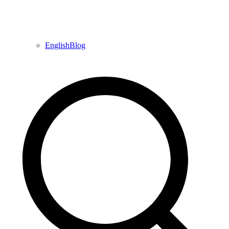
EnglishBlog