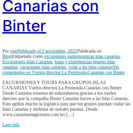
Canarias con
Binter
Por
jose
Publicado el
2 noviembre, 2021
Publicada en
Blog
Etiquetada como
excursiones gastronomicas islas canarias
,
Excursiones Islas Canarias
,
tours y experiencias grupos islas
canarias
,
vacaciones islas canarias
,
volar a las islas canarias
Sin
comentarios
en Vuelos directos La Peninsula-Canarias con Binter
EXCURSIONES Y TOURS PARA GRUPOS ISLAS
CANARIAS Vuelos directos La Peninsula-Canarias con Binter
Desde Canarias estamos de enhorabuena gracias a los vuelos
directos que la compañia Binter Canarias hacen a las Islas Canarias.
Esto agiliza mucho la logística para que tus grupos puedan visitar las
Islas Canarias y disfrutar de nuestro paraiso. Desde
www.canariasmagictours.com les […]
Leer más