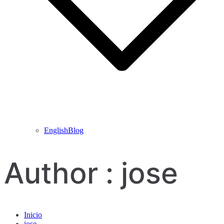
EnglishBlog
Author :
jose
Inicio
jose