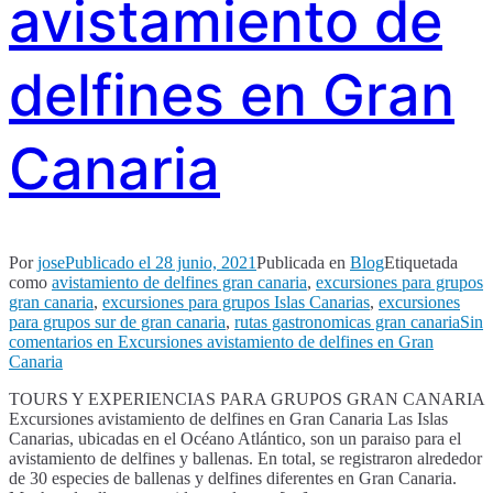
avistamiento de
delfines en Gran
Canaria
Por
jose
Publicado el
28 junio, 2021
Publicada en
Blog
Etiquetada
como
avistamiento de delfines gran canaria
,
excursiones para grupos
gran canaria
,
excursiones para grupos Islas Canarias
,
excursiones
para grupos sur de gran canaria
,
rutas gastronomicas gran canaria
Sin
comentarios
en Excursiones avistamiento de delfines en Gran
Canaria
TOURS Y EXPERIENCIAS PARA GRUPOS GRAN CANARIA
Excursiones avistamiento de delfines en Gran Canaria Las Islas
Canarias, ubicadas en el Océano Atlántico, son un paraiso para el
avistamiento de delfines y ballenas. En total, se registraron alrededor
de 30 especies de ballenas y delfines diferentes en Gran Canaria.