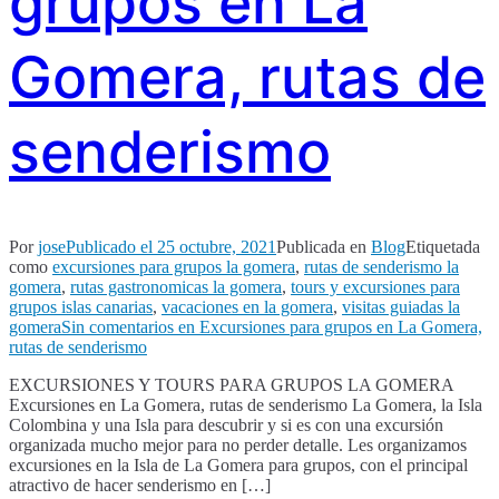
grupos en La
Gomera, rutas de
senderismo
Por
jose
Publicado el
25 octubre, 2021
Publicada en
Blog
Etiquetada
como
excursiones para grupos la gomera
,
rutas de senderismo la
gomera
,
rutas gastronomicas la gomera
,
tours y excursiones para
grupos islas canarias
,
vacaciones en la gomera
,
visitas guiadas la
gomera
Sin comentarios
en Excursiones para grupos en La Gomera,
rutas de senderismo
EXCURSIONES Y TOURS PARA GRUPOS LA GOMERA
Excursiones en La Gomera, rutas de senderismo La Gomera, la Isla
Colombina y una Isla para descubrir y si es con una excursión
organizada mucho mejor para no perder detalle. Les organizamos
excursiones en la Isla de La Gomera para grupos, con el principal
atractivo de hacer senderismo en […]